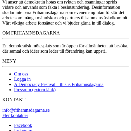
Vi anser att demokratin hotas om rykten och osanningar sprids
vidare och används som fakta i beslutsunderlag. Desinformation
skadar inte bara Frihamnsdagarna som evenemang utan förstör det
arbete som många människor och partners tillsammans åstadkommit.
Vårt viktiga arbete fortsätter och vi bjuder gärna in till dialog.
OM FRIHAMNSDAGARNA
En demokratisk mötesplats som är öppen för allmänheten att besöka,
där samtal och idéer som leder till förändring kan uppstå.
MENY
Om oss
Logga in
A Democracy Festival – this is Frihamnsdagarna
Pressrum (extern länk)
KONTAKT
info@frihamnsdagarna.se
Fler kontakter
Facebook
Instagram