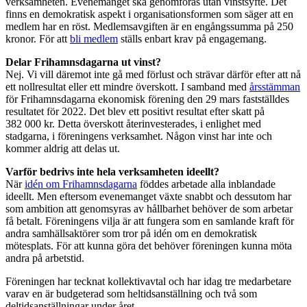
verksamheten. Evenemanget ska genomföras utan vinstsyfte. Det
finns en demokratisk aspekt i organisationsformen som säger att en
medlem har en röst. Medlemsavgiften är en engångssumma på 250
kronor. För att
bli medlem
ställs enbart krav på engagemang.
Delar Frihamnsdagarna ut vinst?
Nej. Vi vill däremot inte gå med förlust och strävar därför efter att nå
ett nollresultat eller ett mindre överskott. I samband med
årsstämman
för Frihamnsdagarna ekonomisk förening den 29 mars fastställdes
resultatet för 2022. Det blev ett positivt resultat efter skatt på
382 000 kr. Detta överskott återinvesterades, i enlighet med
stadgarna, i föreningens verksamhet. Någon vinst har inte och
kommer aldrig att delas ut.
Varför bedrivs inte hela verksamheten ideellt?
När
idén om Frihamnsdagarna
föddes arbetade alla inblandade
ideellt. Men eftersom evenemanget växte snabbt och dessutom har
som ambition att genomsyras av hållbarhet behöver de som arbetar
få betalt. Föreningens vilja är att fungera som en samlande kraft för
andra samhällsaktörer som tror på idén om en demokratisk
mötesplats. För att kunna göra det behöver föreningen kunna möta
andra på arbetstid.
Föreningen har tecknat kollektivavtal och har idag tre medarbetare
varav en är budgeterad som heltidsanställning och två som
deltidsanställningar under året.