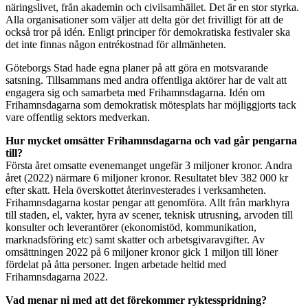
näringslivet, från akademin och civilsamhället. Det är en stor styrka.
Alla organisationer som väljer att delta gör det frivilligt för att de
också tror på idén. Enligt principer för demokratiska festivaler ska
det inte finnas någon entrékostnad för allmänheten.
Göteborgs Stad hade egna planer på att göra en motsvarande
satsning. Tillsammans med andra offentliga aktörer har de valt att
engagera sig och samarbeta med Frihamnsdagarna. Idén om
Frihamnsdagarna som demokratisk mötesplats har möjliggjorts tack
vare offentlig sektors medverkan.
Hur mycket omsätter Frihamnsdagarna och vad går pengarna
till?
Första året omsatte evenemanget ungefär 3 miljoner kronor. Andra
året (2022) närmare 6 miljoner kronor. Resultatet blev 382 000 kr
efter skatt. Hela överskottet återinvesterades i verksamheten.
Frihamnsdagarna kostar pengar att genomföra. Allt från markhyra
till staden, el, vakter, hyra av scener, teknisk utrusning, arvoden till
konsulter och leverantörer (ekonomistöd, kommunikation,
marknadsföring etc) samt skatter och arbetsgivaravgifter. Av
omsättningen 2022 på 6 miljoner kronor gick 1 miljon till löner
fördelat på åtta personer. Ingen arbetade heltid med
Frihamnsdagarna 2022.
Vad menar ni med att det förekommer ryktesspridning?