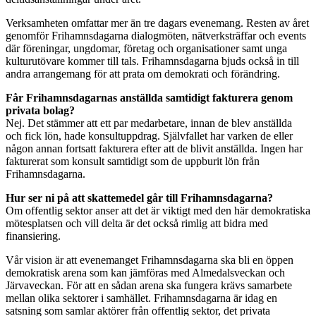
Verksamheten omfattar mer än tre dagars evenemang. Resten av året
genomför Frihamnsdagarna dialogmöten, nätverksträffar och events
där föreningar, ungdomar, företag och organisationer samt unga
kulturutövare kommer till tals. Frihamnsdagarna bjuds också in till
andra arrangemang för att prata om demokrati och förändring.
Får Frihamnsdagarnas anställda samtidigt fakturera genom
privata bolag?
Nej. Det stämmer att ett par medarbetare, innan de blev anställda
och fick lön, hade konsultuppdrag. Självfallet har varken de eller
någon annan fortsatt fakturera efter att de blivit anställda. Ingen har
fakturerat som konsult samtidigt som de uppburit lön från
Frihamnsdagarna.
Hur ser ni på att skattemedel går till Frihamnsdagarna?
Om offentlig sektor anser att det är viktigt med den här demokratiska
mötesplatsen och vill delta är det också rimlig att bidra med
finansiering.
Vår vision är att evenemanget Frihamnsdagarna ska bli en öppen
demokratisk arena som kan jämföras med Almedalsveckan och
Järvaveckan. För att en sådan arena ska fungera krävs samarbete
mellan olika sektorer i samhället. Frihamnsdagarna är idag en
satsning som samlar aktörer från offentlig sektor, det privata