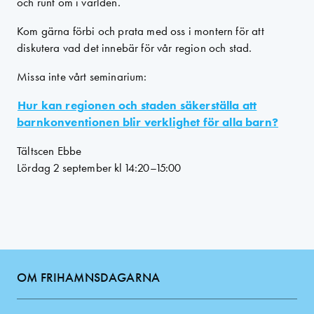
och runt om i världen.
Kom gärna förbi och prata med oss i montern för att
diskutera vad det innebär för vår region och stad.
Missa inte vårt seminarium:
Hur kan regionen och staden säkerställa att
barnkonventionen blir verklighet för alla barn?
Tältscen Ebbe
Lördag 2 september kl 14:20–15:00
OM FRIHAMNSDAGARNA