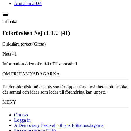
Anmälan 2024
menu
Tillbaka
Folkrörelsen Nej till EU (41)
Cirkulära torget (Greta)
Plats 41
Information / demokratiskt EU-motstånd
OM FRIHAMNSDAGARNA
En demokratisk mötesplats som är öppen för allmänheten att besöka,
där samtal och idéer som leder till förändring kan uppstå.
MENY
Om oss
Logga in
A Democracy Festival – this is Frihamnsdagarna
Pressrum (extern länk)