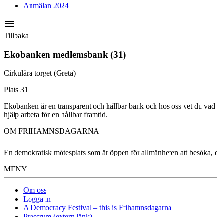
Anmälan 2024
menu
Tillbaka
Ekobanken medlemsbank (31)
Cirkulära torget (Greta)
Plats 31
Ekobanken är en transparent och hållbar bank och hos oss vet du vad
hjälp arbeta för en hållbar framtid.
OM FRIHAMNSDAGARNA
En demokratisk mötesplats som är öppen för allmänheten att besöka, dä
MENY
Om oss
Logga in
A Democracy Festival – this is Frihamnsdagarna
Pressrum (extern länk)