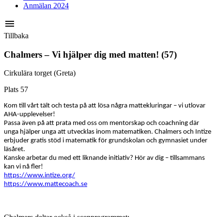
Anmälan 2024
menu
Tillbaka
Chalmers – Vi hjälper dig med matten! (57)
Cirkulära torget (Greta)
Plats 57
Kom till vårt tält och testa på att lösa några mattekluringar – vi utlovar
AHA-upplevelser!
Passa även på att prata med oss om mentorskap och coachning där
unga hjälper unga att utvecklas inom matematiken. Chalmers och Intize
erbjuder gratis stöd i matematik för grundskolan och gymnasiet under
läsåret.
Kanske arbetar du med ett liknande initiativ? Hör av dig – tillsammans
kan vi nå fler!
https://www.intize.org/
https://www.mattecoach.se