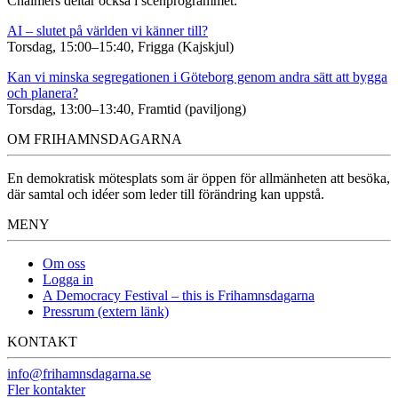
Chalmers deltar också i scenprogrammet:
AI – slutet på världen vi känner till?
Torsdag, 15:00–15:40, Frigga (Kajskjul)
Kan vi minska segregationen i Göteborg genom andra sätt att bygga
och planera?
Torsdag, 13:00–13:40, Framtid (paviljong)
OM FRIHAMNSDAGARNA
En demokratisk mötesplats som är öppen för allmänheten att besöka,
där samtal och idéer som leder till förändring kan uppstå.
MENY
Om oss
Logga in
A Democracy Festival – this is Frihamnsdagarna
Pressrum (extern länk)
KONTAKT
info@frihamnsdagarna.se
Fler kontakter