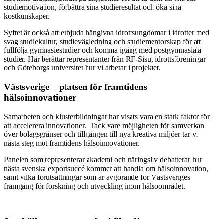
studiemotivation, förbättra sina studieresultat och öka sina
kostkunskaper.
Syftet är också att erbjuda hängivna idrottsungdomar i idrotter med
svag studiekultur, studievägledning och studiementorskap för att
fullfölja gymnasiestudier och komma igång med postgymnasiala
studier. Här berättar representanter från RF-Sisu, idrottsföreningar
och Göteborgs universitet hur vi arbetar i projektet.
Västsverige – platsen för framtidens
hälsoinnovationer
Samarbeten och klusterbildningar har visats vara en stark faktor för
att accelerera innovationer. Tack vare möjligheten för samverkan
över bolagsgränser och tillgången till nya kreativa miljöer tar vi
nästa steg mot framtidens hälsoinnovationer.
Panelen som representerar akademi och näringsliv debatterar hur
nästa svenska exportsuccé kommer att handla om hälsoinnovation,
samt vilka förutsättningar som är avgörande för Västsveriges
framgång för forskning och utveckling inom hälsoområdet.