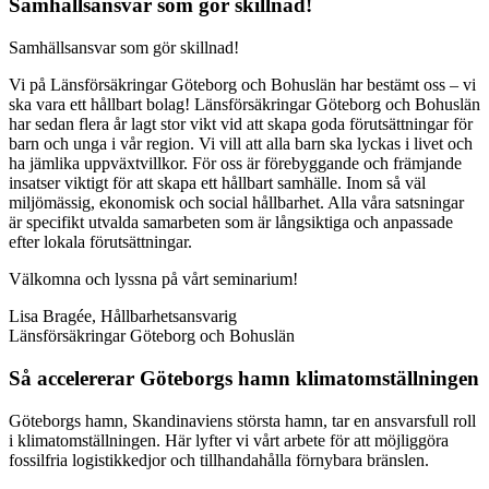
Samhällsansvar som gör skillnad!
Samhällsansvar som gör skillnad!
Vi på Länsförsäkringar Göteborg och Bohuslän har bestämt oss – vi
ska vara ett hållbart bolag! Länsförsäkringar Göteborg och Bohuslän
har sedan flera år lagt stor vikt vid att skapa goda förutsättningar för
barn och unga i vår region. Vi vill att alla barn ska lyckas i livet och
ha jämlika uppväxtvillkor. För oss är förebyggande och främjande
insatser viktigt för att skapa ett hållbart samhälle. Inom så väl
miljömässig, ekonomisk och social hållbarhet. Alla våra satsningar
är specifikt utvalda samarbeten som är långsiktiga och anpassade
efter lokala förutsättningar.
Välkomna och lyssna på vårt seminarium!
Lisa Bragée, Hållbarhetsansvarig
Länsförsäkringar Göteborg och Bohuslän
Så accelererar Göteborgs hamn klimatomställningen
Göteborgs hamn, Skandinaviens största hamn, tar en ansvarsfull roll
i klimatomställningen. Här lyfter vi vårt arbete för att möjliggöra
fossilfria logistikkedjor och tillhandahålla förnybara bränslen.