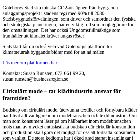
Göteborgs Stad ska minska CO2-utsläppen från bygg- och
anläggningsprojekt i stadens regi med 90% till 2030.
Stadsbyggnadsförvaltningen, som driver och samordnar den fysiska
och strategiska planeringen, har en viktig roll som möjliggörare för
den omställningen. Det har också Ungdomsfullmäktige som
framhåller att klimatet kräver ungas röster!
Självklart får du också veta vad Göteborgs plattform för
klimatneutralt byggande bidrar med för att nå målen.
Läs mer om plattformen här
Kontakta: Susan Runsten, 073-061 99 20,
susan.runsten@businessregion.se
Cirkulärt mode – tar klädindustrin ansvar för
framtiden?
Budskap om cirkulärt mode, återvunna textilier och förnybara kläder
har blivit allt vanligare inom modebranschen och textilindustrin. Om
man som konsument läser på om hållbarhet inom modebranschen
möts man av mycket entusiastiska budskap där cirkulär konsumtion
och produktion skall göra det möjligt för oss att fortsätta konsumera
som vanligt. De stora kedjorna har i ökad grad startat insamlingar i