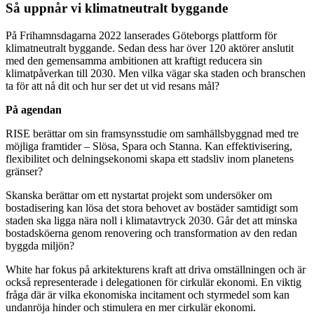
Så uppnår vi klimatneutralt byggande
På Frihamnsdagarna 2022 lanserades Göteborgs plattform för
klimatneutralt byggande. Sedan dess har över 120 aktörer anslutit
med den gemensamma ambitionen att kraftigt reducera sin
klimatpåverkan till 2030. Men vilka vägar ska staden och branschen
ta för att nå dit och hur ser det ut vid resans mål?
På agendan
RISE berättar om sin framsynsstudie om samhällsbyggnad med tre
möjliga framtider – Slösa, Spara och Stanna. Kan effektivisering,
flexibilitet och delningsekonomi skapa ett stadsliv inom planetens
gränser?
Skanska berättar om ett nystartat projekt som undersöker om
bostadisering kan lösa det stora behovet av bostäder samtidigt som
staden ska ligga nära noll i klimatavtryck 2030. Går det att minska
bostadsköerna genom renovering och transformation av den redan
byggda miljön?
White har fokus på arkitekturens kraft att driva omställningen och är
också representerade i delegationen för cirkulär ekonomi. En viktig
fråga där är vilka ekonomiska incitament och styrmedel som kan
undanröja hinder och stimulera en mer cirkulär ekonomi.