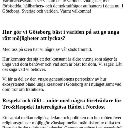
Varumärkestvätten ser vi som en av världens viktigaste, men
förbisedda, hållbarhets- och demokratifrågor att hantera i detta nu. I
Göteborg, Sverige och världen. Varmt välkomna!
Hur gör vi Göteborg bäst i världen på att ge unga
rätt möjligheter att lyckas?
Med oss på scen har vi några av vår stads framtid.
Hur kommer det sig att det konstant är äldre vuxna som säger åt
unga vad dom behöver och vad som är bäst för dom. Vi säger; Låt
oss säga vad vi behöver.
Vi får ta del av den yngre generationens perspektiv av hur
ekosystemet bland unga kreatörer i Göteborg är i nuläget samt vad
dom tror om framtiden.
Respekt och tillit – möte med några företrädare för
Tro&Respekt Interreligiösa Rådet i Nordost
Ett samtal mellan religiösa ledare och politiken om hur möten över
religionsgränser möjliggör vänskap mellan människor av olika tro.
Respekt är det viktigaste ledordet. Genom att mötas i en respektfull