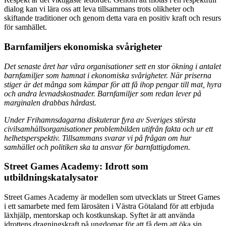
dialog kan vi lära oss att leva tillsammans trots olikheter och
skiftande traditioner och genom detta vara en positiv kraft och resurs
för samhället.
Barnfamiljers ekonomiska svårigheter
Det senaste året har våra organisationer sett en stor ökning i antalet
barnfamiljer som hamnat i ekonomiska svårigheter. När priserna
stiger är det många som kämpar för att få ihop pengar till mat, hyra
och andra levnadskostnader. Barnfamiljer som redan lever på
marginalen drabbas hårdast.
Under Frihamnsdagarna diskuterar fyra av Sveriges största
civilsamhällsorganisationer problembilden utifrån fakta och ur ett
helhetsperspektiv. Tillsammans svarar vi på frågan om hur
samhället och politiken ska ta ansvar för barnfattigdomen.
Street Games Academy: Idrott som
utbildningskatalysator
Street Games Academy är modellen som utvecklats ur Street Games
i ett samarbete med fem lärosäten i Västra Götaland för att erbjuda
läxhjälp, mentorskap och kostkunskap. Syftet är att använda
idrottens dragningskraft på ungdomar för att få dem att öka sin