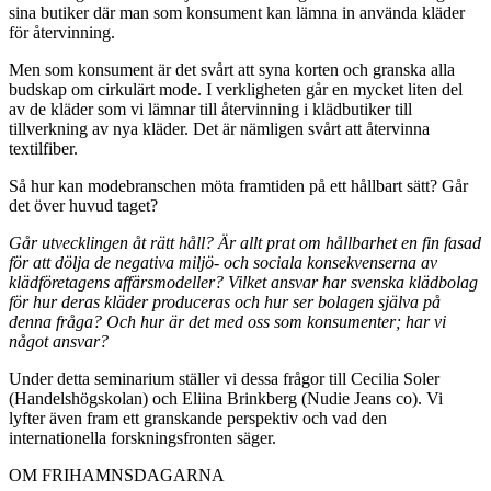
sina butiker där man som konsument kan lämna in använda kläder
för återvinning.
Men som konsument är det svårt att syna korten och granska alla
budskap om cirkulärt mode. I verkligheten går en mycket liten del
av de kläder som vi lämnar till återvinning i klädbutiker till
tillverkning av nya kläder. Det är nämligen svårt att återvinna
textilfiber.
Så hur kan modebranschen möta framtiden på ett hållbart sätt? Går
det över huvud taget?
Går utvecklingen åt rätt håll? Är allt prat om hållbarhet en fin fasad
för att dölja de negativa miljö- och sociala konsekvenserna av
klädföretagens affärsmodeller? Vilket ansvar har svenska klädbolag
för hur deras kläder produceras och hur ser bolagen själva på
denna fråga? Och hur är det med oss som konsumenter; har vi
något ansvar?
Under detta seminarium ställer vi dessa frågor till Cecilia Soler
(Handelshögskolan) och Eliina Brinkberg (Nudie Jeans co). Vi
lyfter även fram ett granskande perspektiv och vad den
internationella forskningsfronten säger.
OM FRIHAMNSDAGARNA