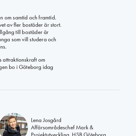
en om samtid och framtid.
t av fler bostäder är stort.
llgång till bostäder är
unga som vill studera och
ns.
 attraktionskraft om
igen bo i Göteborg idag
Lena Josgård
Affärsområdeschef Mark &
Projektutveckling, HSB Göteborg