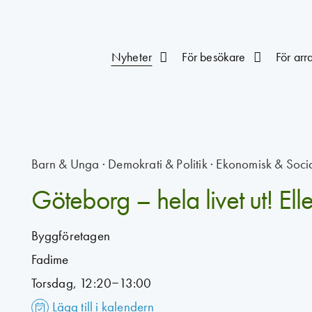
Nyheter
För besökare
För arr
Barn & Unga
·
Demokrati & Politik
·
Ekonomisk & Socia
Göteborg – hela livet ut! Ell
Byggföretagen
Fadime
Torsdag, 12:20–13:00
Lägg till i kalendern