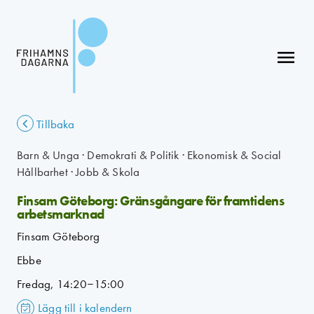
menu
Tillbaka
Barn & Unga
·
Demokrati & Politik
·
Ekonomisk & Social
Hållbarhet
·
Jobb & Skola
Finsam Göteborg: Gränsgångare för framtidens
arbetsmarknad
Finsam Göteborg
Ebbe
Fredag, 14:20–15:00
Lägg till i kalendern