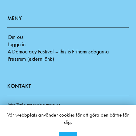
MENY
Om oss
Logga in
A Democracy Festival – this is Frihamnsdagarna
Pressrum (extern länk)
KONTAKT
info@frihamnsdagarna.se
Fler kontakter
Vår webbplats använder cookies för att göra den bättre för
dig.
Facebook
Instagram