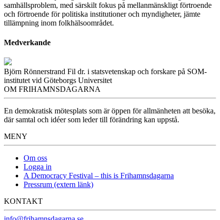
samhällsproblem, med särskilt fokus på mellanmänskligt förtroende
och förtroende för politiska institutioner och myndigheter, jämte
tillämpning inom folkhälsoområdet.
Medverkande
Björn Rönnerstrand
Fil dr. i statsvetenskap och forskare på SOM-
institutet vid Göteborgs Universitet
OM FRIHAMNSDAGARNA
En demokratisk mötesplats som är öppen för allmänheten att besöka,
där samtal och idéer som leder till förändring kan uppstå.
MENY
Om oss
Logga in
A Democracy Festival – this is Frihamnsdagarna
Pressrum (extern länk)
KONTAKT
info@frihamnsdagarna.se