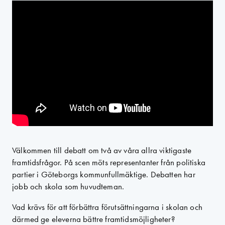
Välkommen till debatt om två av våra allra viktigaste
framtidsfrågor. På scen möts representanter från politiska
partier i Göteborgs kommunfullmäktige.
Debatten har
jobb och skola som huvudteman.
Vad krävs för att förbättra förutsättningarna i skolan och
därmed ge eleverna bättre framtidsmöjligheter?