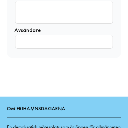
Avsändare
OM FRIHAMNSDAGARNA
En demokratisk mötesplats som är öppen för allmänheten