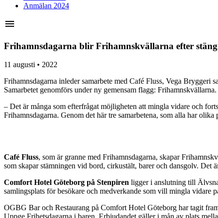
Anmälan 2024
menu
Frihamnsdagarna blir Frihamnskvällarna efter stän
11 augusti • 2022
Frihamnsdagarna inleder samarbete med Café Fluss, Vega Bryggeri sa
Samarbetet genomförs under ny gemensam flagg: Frihamnskvällarna.
– Det är många som efterfrågat möjligheten att mingla vidare och forts
Frihamnsdagarna. Genom det här tre samarbetena, som alla har olika p
Café Fluss
, som är granne med Frihamnsdagarna, skapar Frihamnskväl
som skapar stämningen vid bord, cirkustält, barer och dansgolv. Det är
Comfort Hotel Göteborg på Stenpiren
ligger i anslutning till Älv
samlingsplats för besökare och medverkande som vill mingla vidare p
OGBG Bar och Restaurang på Comfort Hotel Göteborg har tagit fram et
Uppge Frihetsdagarna i baren. Erbjudandet gäller i mån av plats mella