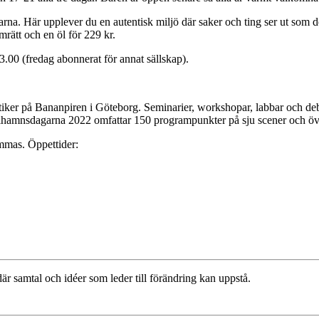
a. Här upplever du en autentisk miljö där saker och ting ser ut som de 
rätt och en öl för 229 kr.
.00 (fredag abonnerat för annat sällskap).
tiker på Bananpiren i Göteborg. Seminarier, workshopar, labbar och deba
 Frihamnsdagarna 2022 omfattar 150 programpunkter på sju scener och öve
mmas. Öppettider:
r samtal och idéer som leder till förändring kan uppstå.