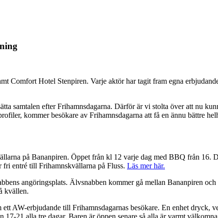
gning
mt Comfort Hotel Stenpiren. Varje aktör har tagit fram egna erbjudan
ätta samtalen efter Frihamnsdagarna. Därför är vi stolta över att nu kun
rofiler, kommer besökare av Frihamnsdagarna att få en ännu bättre hel
larna på Bananpiren. Öppet från kl 12 varje dag med BBQ från 16. Däre
 fri entré till Frihamnskvällarna på Fluss.
Läs mer här.
snabbens angöringsplats. Älvsnabben kommer gå mellan Bananpiren och St
å kvällen.
t AW-erbjudande till Frihamnsdagarnas besökare. En enhet dryck, vege
n 17-21 alla tre dagar. Baren är öppen senare så alla är varmt välkomna