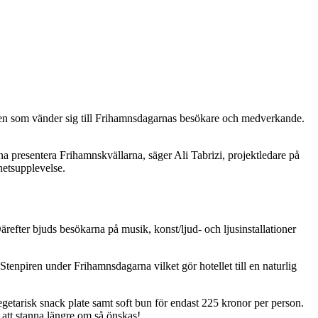
den som vänder sig till Frihamnsdagarnas besökare och medverkande.
na presentera Frihamnskvällarna, säger Ali Tabrizi, projektledare på
hetsupplevelse.
fter bjuds besökarna på musik, konst/ljud- och ljusinstallationer
enpiren under Frihamnsdagarna vilket gör hotellet till en naturlig
tarisk snack plate samt soft bun för endast 225 kronor per person.
 att stanna längre om så önskas!