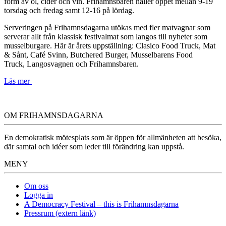
form av öl, cider och vin. Frihamnsbaren håller öppet mellan 9-19
torsdag och fredag samt 12-16 på lördag.
Serveringen på Frihamnsdagarna utökas med fler matvagnar som
serverar allt från klassisk festivalmat som langos till nyheter som
musselburgare. Här är årets uppställning: Clasico Food Truck, Mat
& Sånt, Café Svinn, Butchered Burger, Musselbarens Food
Truck, Langosvagnen och Frihamnsbaren.
Läs mer
OM FRIHAMNSDAGARNA
En demokratisk mötesplats som är öppen för allmänheten att besöka,
där samtal och idéer som leder till förändring kan uppstå.
MENY
Om oss
Logga in
A Democracy Festival – this is Frihamnsdagarna
Pressrum (extern länk)